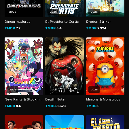
2025
2026
2026
Dinoarmaduras
El Presidente Curtis
Dragon Striker
TMDB
7.2
TMDB
5.4
TMDB
7.324
CAM
2025
2006
2026
New Panty & Stocking with Garterbelt
Death Note
Minions & Monstruos
TMDB
8.6
TMDB
8.623
TMDB
0