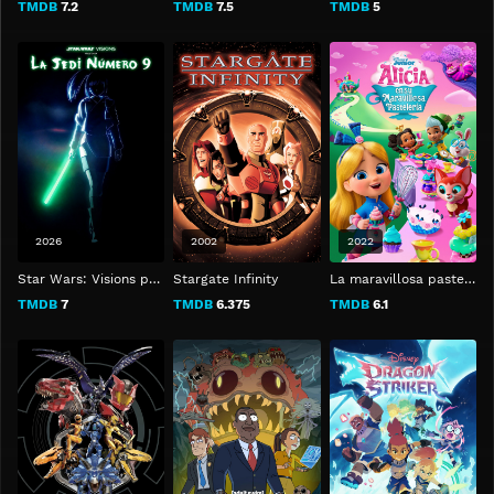
TMDB
7.2
TMDB
7.5
TMDB
5
2026
2002
2022
Star Wars: Visions presenta - La Jedi número 9
Stargate Infinity
La maravillosa pastelería de Alicia
TMDB
7
TMDB
6.375
TMDB
6.1