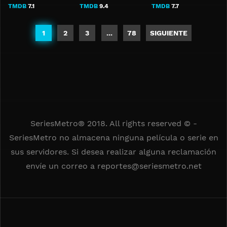
TMDB
7.1
TMDB
9.4
TMDB
7.7
1
2
3
...
78
SIGUIENTE
SeriesMetro® 2018. All rights reserved © -
SeriesMetro no almacena ninguna película o serie en
sus servidores. Si desea realizar alguna reclamación
envíe un correo a
reportes@seriesmetro.net