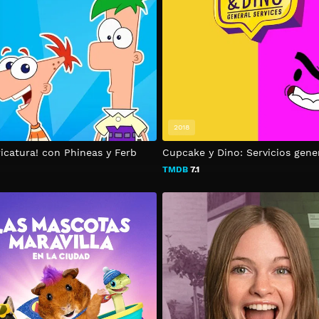
2018
ricatura! con Phineas y Ferb
Cupcake y Dino: Servicios gene
TMDB
7.1