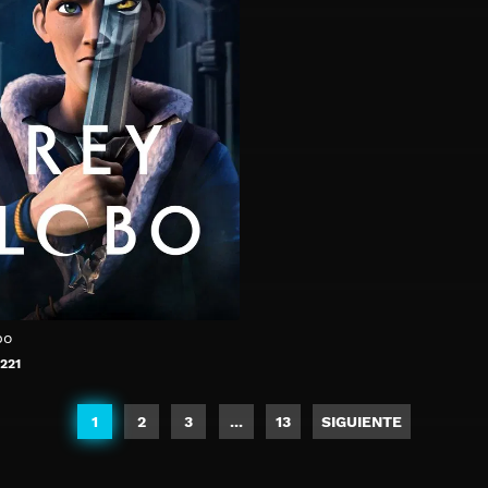
bo
221
1
2
3
...
13
SIGUIENTE