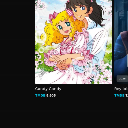
1976
2025
Candy Candy
Rey lo
TMDB
8.505
TMDB
7.