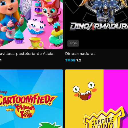
2025
villosa pastelería de Alicia
Dinoarmaduras
1
TMDB
7.2