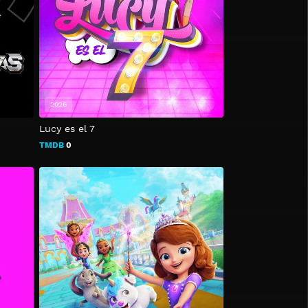
2026
Lucy es el 7
TMDB
0