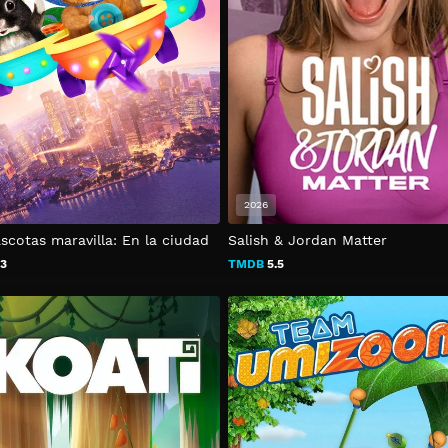
2026
scotas maravilla: En la ciudad
Salish & Jordan Matter
.3
TMDB
5.5