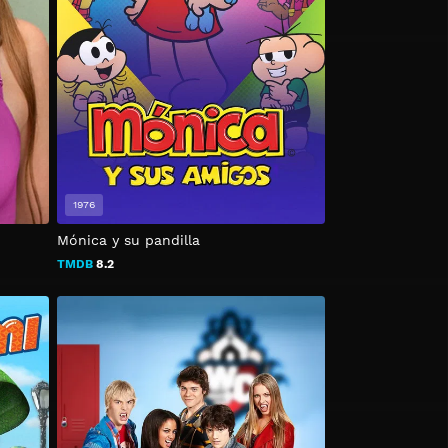
1976
Mónica y su pandilla
TMDB
8.2