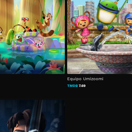
2010
Equipo Umizoomi
TMDB
7.69