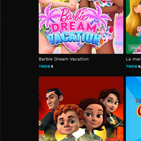
2023
2022
Barbie Dream Vacation
La mara
TMDB
5
TMDB
6.