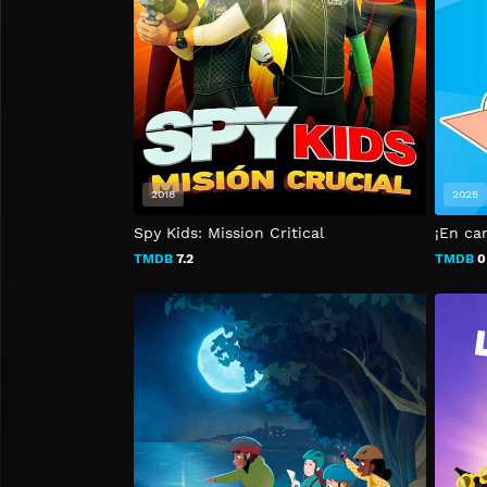
2018
2025
Spy Kids: Mission Critical
¡En ca
TMDB
7.2
TMDB
0