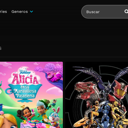
ries
Generos
S