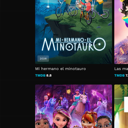
2026
2024
Mi hermano el minotauro
Las ma
TMDB
8.8
TMDB
7