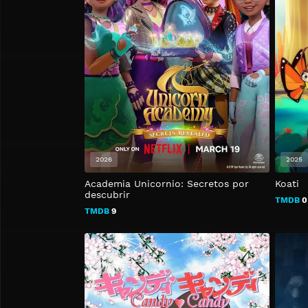
2026
2025
Academia Unicornio: Secretos por
Koati
descubrir
TMDB
0
TMDB
9