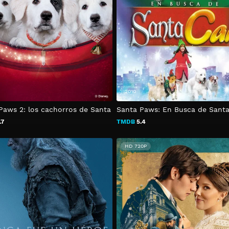
2010
Paws 2: los cachorros de Santa
Santa Paws: En Busca de Sant
.7
TMDB
5.4
HD 720P