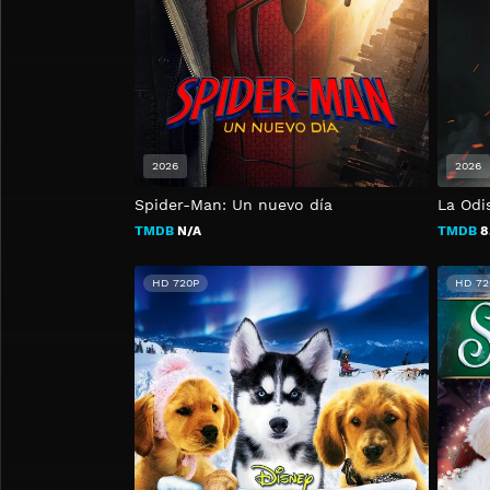
2026
2026
Spider-Man: Un nuevo día
La Odi
TMDB
N/A
TMDB
8
HD 720P
HD 72