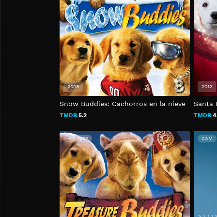
2008
2012
Snow Buddies: Cachorros en la nieve
Santa 
TMDB
5.2
TMDB
4
HD 720P
CAM