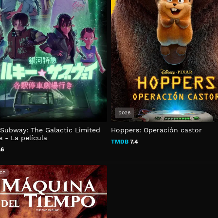
2026
Subway: The Galactic Limited
Hoppers: Operación castor
 - La película
TMDB
7.4
.6
0P