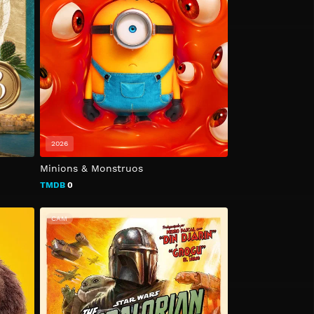
2026
Minions & Monstruos
TMDB
0
CAM