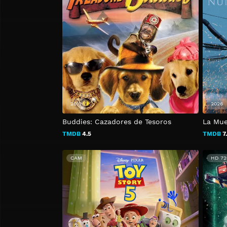
2012
2026
Buddies: Cazadores de Tesoros
La Mue
TMDB
4.5
TMDB
7
CAM
HD 72