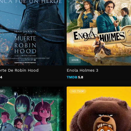
2026
rte De Robin Hood
Enola Holmes 3
.4
TMDB
5.8
0P
HD 720P