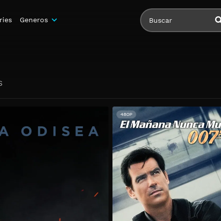
ries
Generos
S
480P