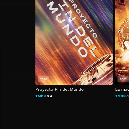
2026
2002
Proyecto Fin del Mundo
La máq
TMDB
8.4
TMDB
0