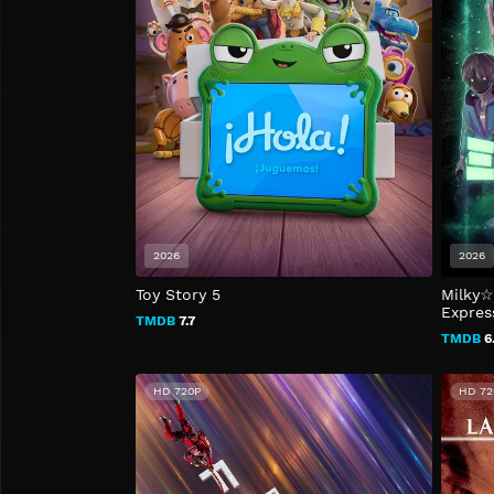
2026
2026
Toy Story 5
Milky☆
Express
TMDB
7.7
TMDB
6
HD 720P
HD 72