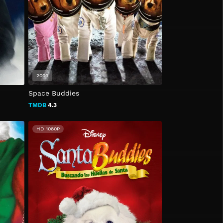
2009
Space Buddies
TMDB
4.3
HD 1080P