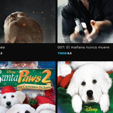
1997
sea
007: El mañana nunca muere
.3
TMDB
6.5
0P
HD 720P