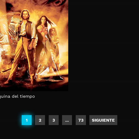
uina del tiempo
1
2
3
...
73
SIGUIENTE