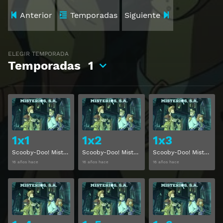
Anterior
Temporadas
Siguiente
ELEGIR TEMPORADA
Temporadas
1
Ver
Ver
1x1
1x2
1x3
Scooby-Doo! Misterios, S. A. Temporada 1 Capitulo 1
Scooby-Doo! Misterios, S. A. Temporada 1 Capitulo 2
Scooby-Doo! Misterios, S. A. Temporada 1 Capitulo 3
16 años hace
16 años hace
16 años hace
Ver
Ver