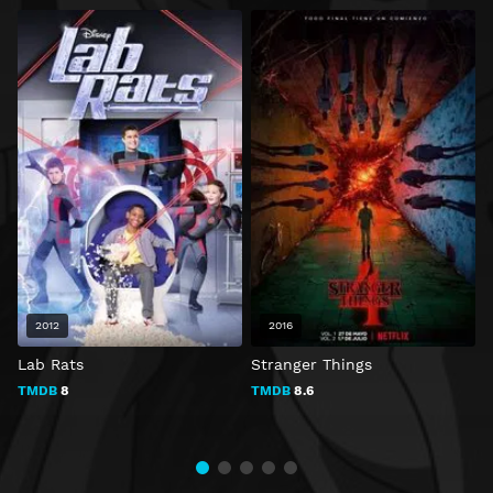
2012
2016
Lab Rats
Stranger Things
L
TMDB
8
TMDB
8.6