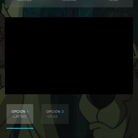
OPCION
1
OPCION
2
-LATINO
-VOSE