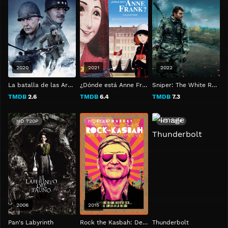
2020
2021
2022
La batalla de las Ardenas: La última ofensiva de Hitler
¿Dónde está Anne Frank?
Sniper: The White Raven
TMDB
2.6
TMDB
6.4
TMDB
7.3
HD 720P
HD 720P
HD 720P
2006
2015
Pan's Labyrinth
Rock the Kasbah: Descubriendo una Estrella
Thunderbolt