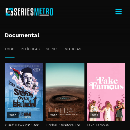
Documental
TODO
PELÍCULAS
SERIES
NOTICIAS
2020
2020
2021
Yusuf Hawkins: Storm Over Brooklyn
Fireball: Visitors From Darker Worlds
Fake Famous