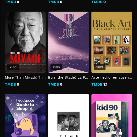
TMDB
0
TMDB
0
TMDB
0
2021
2018
2021
More Than Miyagi: The Pat Morita Story
Burn the Stage: La Película
Arte negro: en ausencia de luz
TMDB
0
TMDB
0
TMDB
7.1