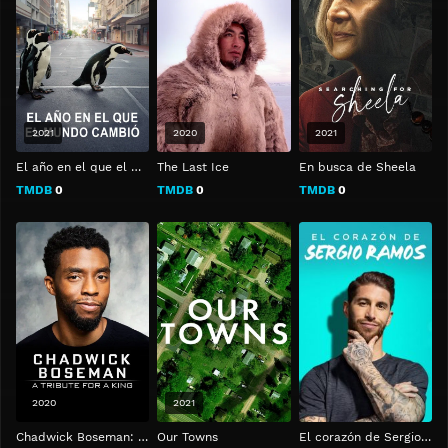
2021
2020
2021
El año en el que el mundo cambió
The Last Ice
En busca de Sheela
TMDB
0
TMDB
0
TMDB
0
2020
2021
Chadwick Boseman: A Tribute for a King
Our Towns
El corazón de Sergio Ramos