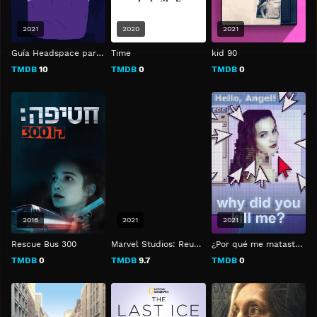
2021
2020
2021
Guía Headspace para dormir bien
Time
kid 90
TMDB
10
TMDB
0
TMDB
0
2018
2021
2021
Rescue Bus 300
Marvel Studios: Reunidos
¿Por qué me matasteis?
TMDB
0
TMDB
9.7
TMDB
0