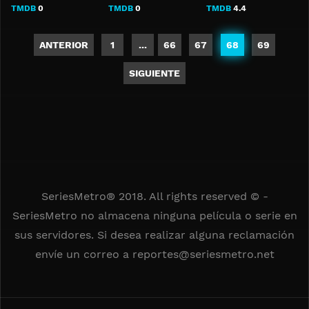
TMDB
0
TMDB
0
TMDB
4.4
ANTERIOR
1
...
66
67
68
69
SIGUIENTE
SeriesMetro® 2018. All rights reserved © -
SeriesMetro no almacena ninguna película o serie en
sus servidores. Si desea realizar alguna reclamación
envíe un correo a
reportes@seriesmetro.net