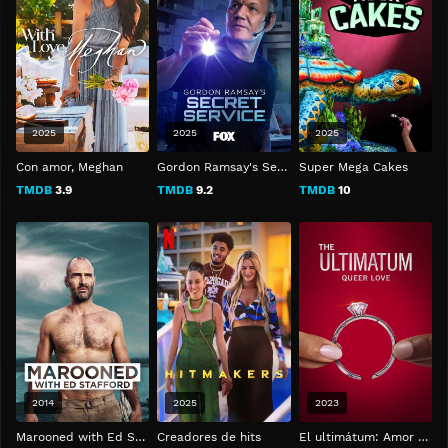
2025
2025
2025
Con amor, Meghan
Gordon Ramsay's Secret Service
Super Mega Cakes
TMDB
3.9
TMDB
9.2
TMDB
10
2014
2025
2023
Marooned with Ed Stafford
Creadores de hits
El ultimátum: Amor "queer"