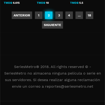
TMDB
6.615
TMDB
10
TMDB
5.5
ANTERIOR
1
2
3
4
...
18
SIGUIENTE
SeriesMetro® 2018. All rights reserved © -
SeriesMetro no almacena ninguna película o serie en
sus servidores. Si desea realizar alguna reclamación
envíe un correo a
reportes@seriesmetro.net