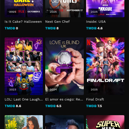
2025
2025
2025
Is It Cake? Halloween
Next Gen Chef
Inside: USA
TMDB
0
TMDB
8
TMDB
4.6
2023
2024
2025
LOL: Last One Laughing Colombia
El amor es ciego: Reino Unido
Final Draft
TMDB
8.6
TMDB
6.5
TMDB
7.5