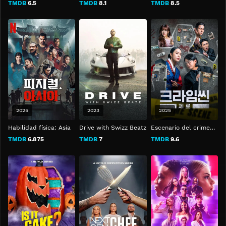
TMDB
6.5
TMDB
8.1
TMDB
8.5
2025
2023
2025
Habilidad física: Asia
Drive with Swizz Beatz
Escenario del crimen cero
TMDB
6.875
TMDB
7
TMDB
9.6