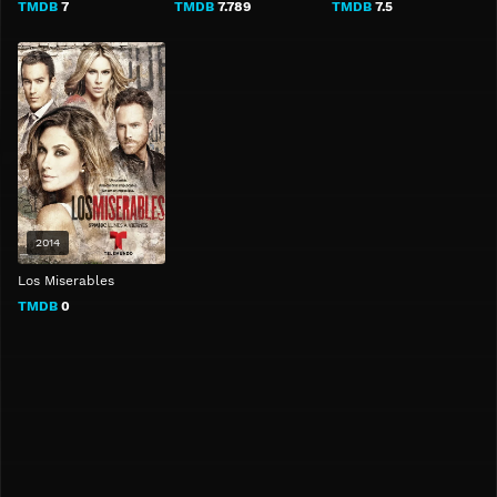
TMDB
7
TMDB
7.789
TMDB
7.5
2014
Los Miserables
TMDB
0