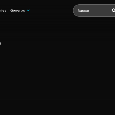
ries
Generos
S