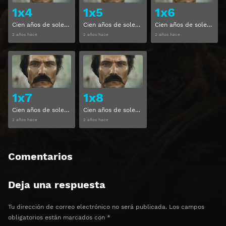
1x4
1x5
1x6
Cien años de soledad Temporada 1 Capitulo 4
Cien años de soledad Temporada 1 Capitulo 5
Cien años de soledad Temporada 1 Capitulo 6
2 años hace
2 años hace
2 años hace
Ver
Ver
1x7
1x8
Cien años de soledad Temporada 1 Capitulo 7
Cien años de soledad Temporada 1 Capitulo 8
2 años hace
2 años hace
Comentarios
Deja una respuesta
Tu dirección de correo electrónico no será publicada.
Los campos
obligatorios están marcados con
*