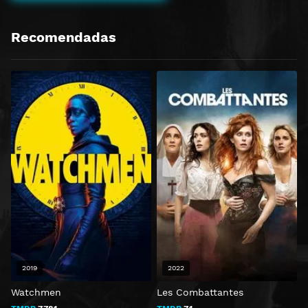
Recomendadas
2019
2022
Watchmen
Les Combattantes
E