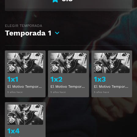
ELEGIR TEMPORADA
Temporada
1
Ver
Ver
1x1
1x2
1x3
El Motivo Temporada 1 Capitulo 1
El Motivo Temporada 1 Capitulo 2
El Motivo Temporada 1 Capitulo 3
5 años hace
5 años hace
5 años hace
Ver
1x4