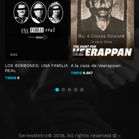
2022
2023
LOS BORBONES: UNA FAMILIA
A la caza de Veerappan
D
REAL
TMDB
8.667
TMDB
0
SeriesMetro® 2018. All rights reserved © -