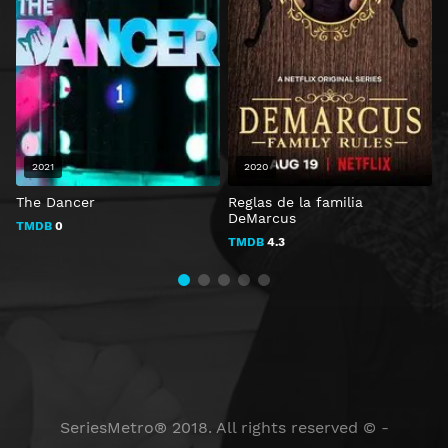
2021
2020
The Dancer
Reglas de la familia
I
DeMarcus
TMDB
0
TMDB
4.3
SeriesMetro® 2018. All rights reserved © -