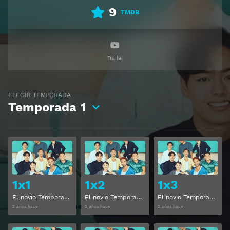
9
TMDB
Trailer
ELEGIR TEMPORADA
Temporada
1
Ver
Ver
1x1
1x2
1x3
El novio Temporada 1 Capitulo 1
El novio Temporada 1 Capitulo 2
El novio Temporada 1 Capitulo 3
2 años hace
2 años hace
2 años hace