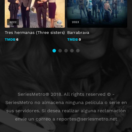
2022
2023
Tres hermanas (Three sisters)
Barrabrava
O
TMDB
6
TMDB
0
SeriesMetro® 2018. All rights reserved © -
SeriesMetro no almacena ninguna película o serie en
sus servidores. Si desea realizar alguna reclamación
envíe un correo a
reportes@seriesmetro.net