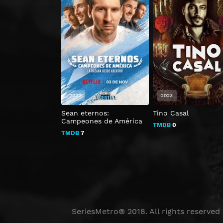
2022
2023
Sean eternos:
Tino Casal
Campeones de América
TMDB
0
TMDB
7
SeriesMetro® 2018. All rights reserved