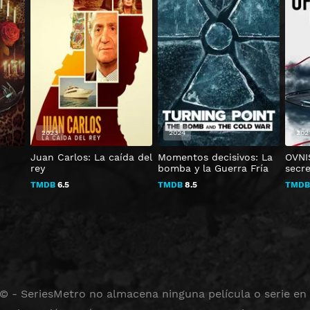
2023
2024
202
Juan Carlos: La caída del
Momentos decisivos: La
OVNI
rey
bomba y la Guerra Fría
secre
TMDB
6.5
TMDB
8.5
TMD
 © - SeriesMetro no almacena ninguna película o serie en s