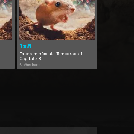
Ver
Ver
1x8
Fauna minúscula Temporada 1
Capitulo 8
6 años hace