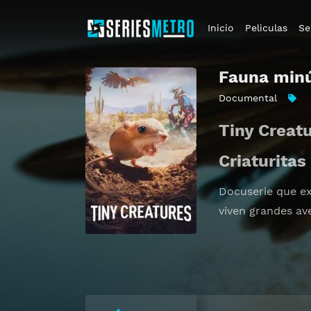
Inicio
Peliculas
Se
Fauna min
Documental
Tiny Creat
Criaturitas
Docuserie que ex
viven grandes av