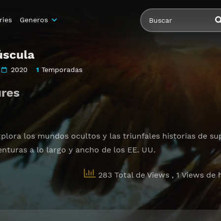
ries
Generos
úscula
2020
1
Temporadas
ures
plora los mundos ocultos y las triunfales historias de s
enturas a lo largo y ancho de los EE. UU.
283 Total de Views
, 1 Views de 