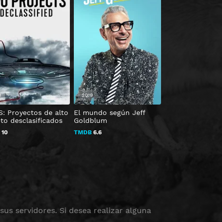
1
2019
2022
S: Proyectos de alto
El mundo según Jeff
Sangre, sexo y r
to desclasificados
Goldblum
TMDB
7.7
B
10
TMDB
6.6
us servidores. Si desea realizar alguna