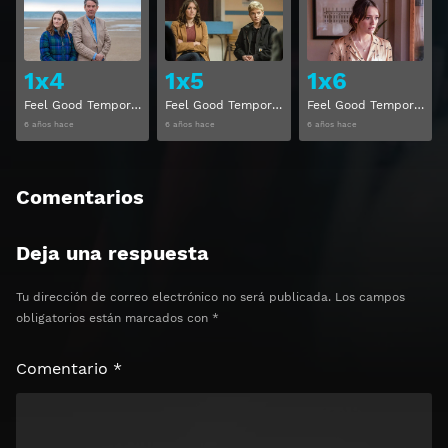
Ver
Ver
1x4
1x5
1x6
Feel Good Temporada 1 Capitulo 4
Feel Good Temporada 1 Capitulo 5
Feel Good Temporada 1 Capitulo 6
6 años hace
6 años hace
6 años hace
Comentarios
Deja una respuesta
Tu dirección de correo electrónico no será publicada.
Los campos
obligatorios están marcados con
*
Comentario
*