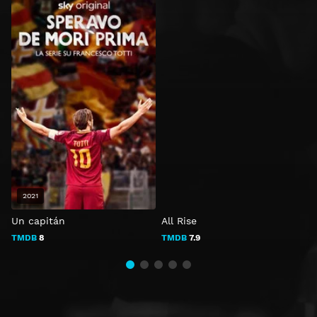
2021
Un capitán
All Rise
Y
TMDB
8
TMDB
7.9