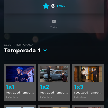
6
TMDB
Trailer
ELEGIR TEMPORADA
Temporada
1
Ver
Ver
1x1
1x2
1x3
Feel Good Temporada 1 Capitulo 1
Feel Good Temporada 1 Capitulo 2
Feel Good Temporada 1 Capitulo 3
6 años hace
6 años hace
6 años hace