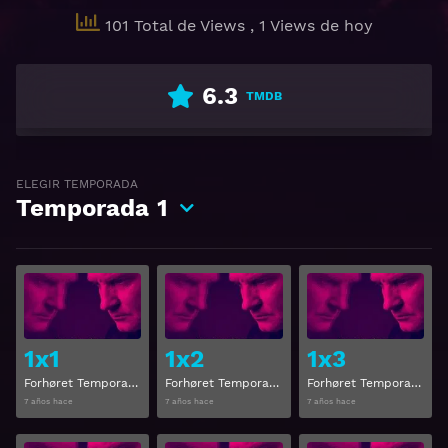
101 Total de Views
, 1 Views de hoy
6.3
TMDB
ELEGIR TEMPORADA
Temporada
1
Ver
Ver
1x1
1x2
1x3
Forhøret Temporada 1 Capitulo 1
Forhøret Temporada 1 Capitulo 2
Forhøret Temporada 1 Capitulo 3
7 años hace
7 años hace
7 años hace