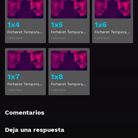
Ver
Ver
1x4
1x5
1x6
Forhøret Temporada 1 Capitulo 4
Forhøret Temporada 1 Capitulo 5
Forhøret Temporada 1 Capitulo 6
7 años hace
7 años hace
7 años hace
Ver
Ver
1x7
1x8
Forhøret Temporada 1 Capitulo 7
Forhøret Temporada 1 Capitulo 8
7 años hace
7 años hace
Comentarios
Deja una respuesta