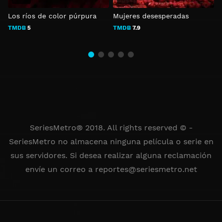
Los ríos de color púrpura
Mujeres desesperadas
C
TMDB
5
TMDB
7.9
SeriesMetro® 2018. All rights reserved © -
SeriesMetro no almacena ninguna película o serie en
sus servidores. Si desea realizar alguna reclamación
envíe un correo a
reportes@seriesmetro.net