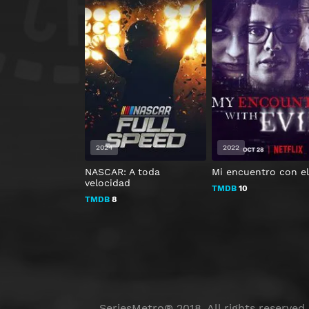
2024
2022
NASCAR: A toda
Mi encuentro con e
velocidad
TMDB
10
TMDB
8
SeriesMetro® 2018. All rights reserved