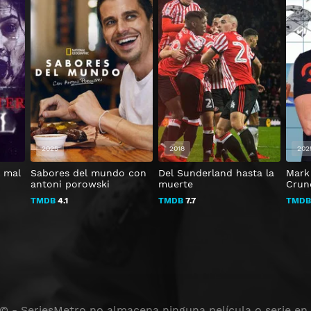
2025
2018
202
l mal
Sabores del mundo con
Del Sunderland hasta la
Mark
antoni porowski
muerte
Crun
TMDB
4.1
TMDB
7.7
TMD
 © - SeriesMetro no almacena ninguna película o serie en s