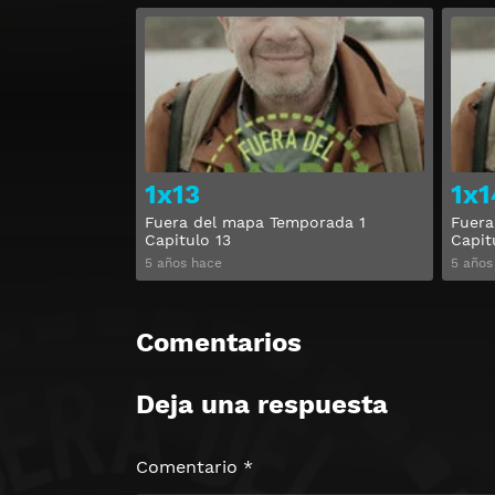
Ver
1x13
1x1
Fuera del mapa Temporada 1
Fuera
Capitulo 13
Capit
5 años hace
5 años
Comentarios
Deja una respuesta
Comentario
*