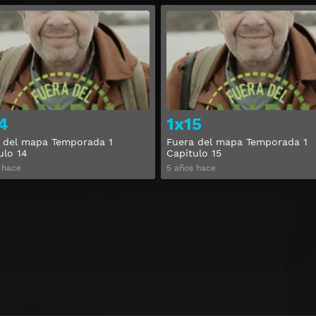
Ver
4
1x15
 del mapa Temporada 1
Fuera del mapa Temporada 1
ulo 14
Capitulo 15
 hace
5 años hace