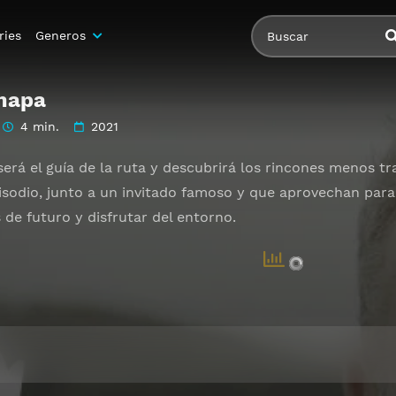
ries
Generos
mapa
4 min.
2021
será el guía de la ruta y descubrirá los rincones menos t
isodio, junto a un invitado famoso y que aprovechan para
 de futuro y disfrutar del entorno.