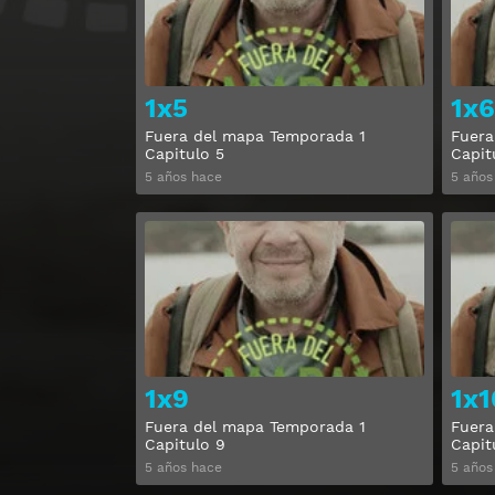
1x5
1x6
Fuera del mapa Temporada 1
Fuera
Capitulo 5
Capit
5 años hace
5 años
Ver
1x9
1x1
Fuera del mapa Temporada 1
Fuera
Capitulo 9
Capit
5 años hace
5 años