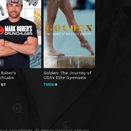
5
2021
2023
 Rober's
Golden: The Journey of
Misterios de la f
chLabs
USA's Elite Gymnasts
TMDB
8.5
B
9.7
TMDB
0
us servidores. Si desea realizar alguna