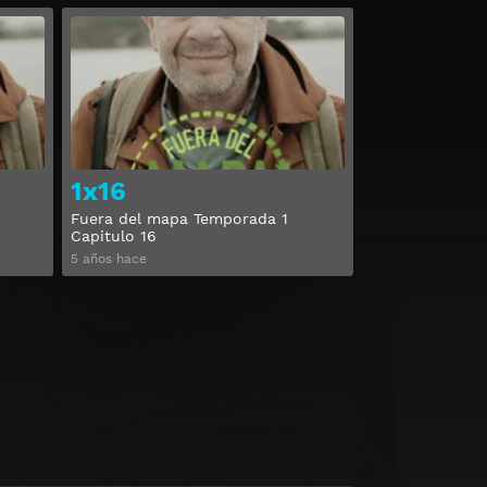
Ver
Ver
1x16
Fuera del mapa Temporada 1
Capitulo 16
5 años hace