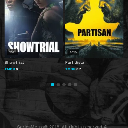
2021
2020
Showtrial
Partidista
C
TMDB
8
TMDB
6.7
SeriesMetro® 2018. All rights reserved © -