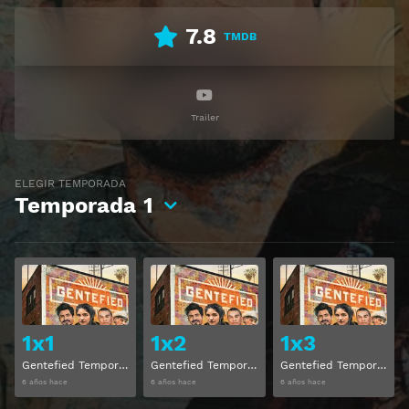
7.8
TMDB
Trailer
ELEGIR TEMPORADA
Temporada
1
Ver
Ver
1x1
1x2
1x3
Gentefied Temporada 1 Capitulo 1
Gentefied Temporada 1 Capitulo 2
Gentefied Temporada 1 Capitulo 3
6 años hace
6 años hace
6 años hace