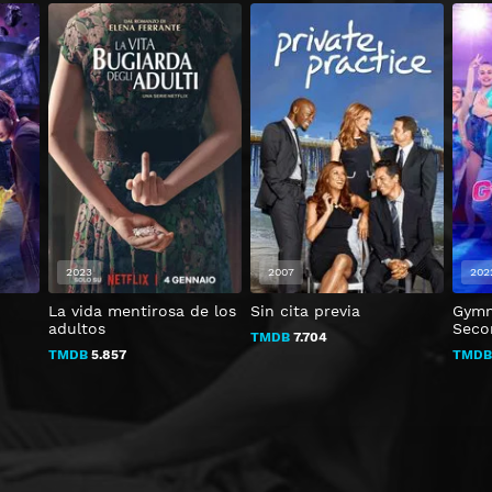
2023
2007
202
La vida mentirosa de los
Sin cita previa
Gymn
adultos
Seco
TMDB
7.704
TMDB
5.857
TMD