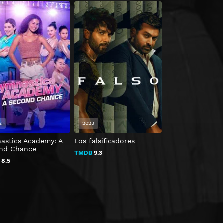
2
2023
astics Academy: A
Los falsificadores
Alef
nd Chance
TMDB
9.3
TMDB
7.9
B
8.5