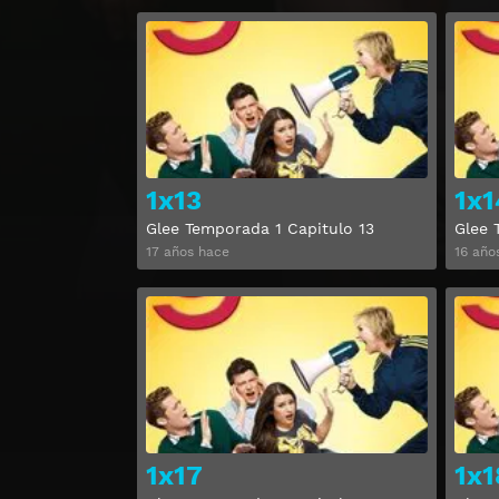
Ver
1x13
1x1
Glee Temporada 1 Capitulo 13
Glee 
17 años hace
16 año
Ver
1x17
1x1