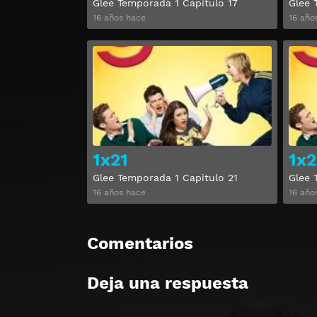
Glee Temporada 1 Capitulo 17
Glee 
16 años hace
16 año
Ver
1x21
1x2
Glee Temporada 1 Capitulo 21
Glee 
16 años hace
16 año
Comentarios
Deja una respuesta