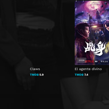
2026
Claws
El agente divino
TMDB
5.9
TMDB
7.4