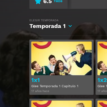
6.5
TMDB
ELEGIR TEMPORADA
Temporada
1
Ver
1x1
1x2
Glee Temporada 1 Capitulo 1
Glee 
17 años hace
17 año
Ver