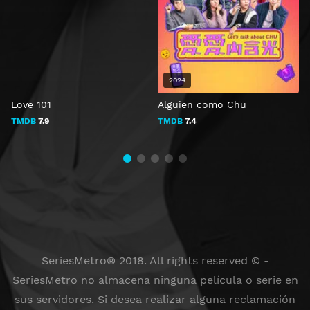
2024
Love 101
Alguien como Chu
B
TMDB
7.9
TMDB
7.4
SeriesMetro® 2018. All rights reserved © -
SeriesMetro no almacena ninguna película o serie en
sus servidores. Si desea realizar alguna reclamación