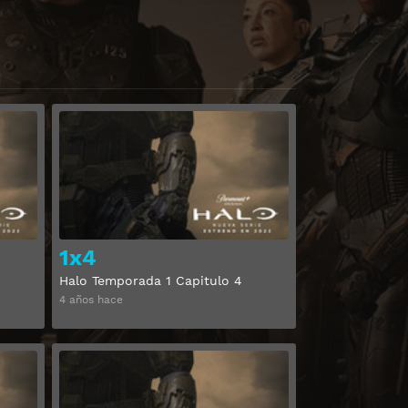
Ver
Ver
1x4
Halo Temporada 1 Capitulo 4
4 años hace
Ver
Ver