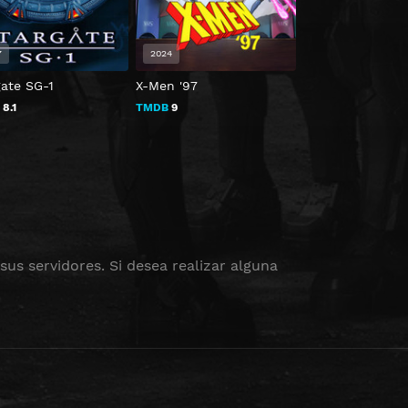
7
2024
2023
gate SG-1
X-Men '97
True Lies (Menti
arriesgadas)
B
8.1
TMDB
9
TMDB
7.4
us servidores. Si desea realizar alguna