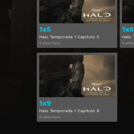
1x5
1x6
Halo Temporada 1 Capitulo 5
Halo 
4 años hace
4 años
Ver
1x9
Halo Temporada 1 Capitulo 9
4 años hace