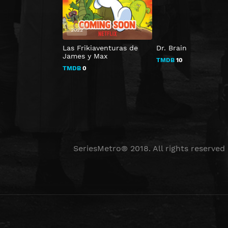
2022
Las Frikiaventuras de
Dr. Brain
James y Max
TMDB
10
TMDB
0
SeriesMetro® 2018. All rights reserved