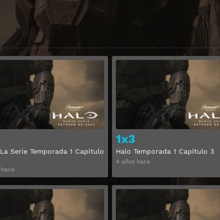
Ver
1x3
 La Serie Temporada 1 Capitulo
Halo Temporada 1 Capitulo 3
4 años hace
 hace
Ver