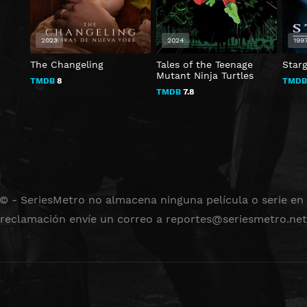
2023
2024
199
The Changeling
Tales of the Teenage
Star
Mutant Ninja Turtles
TMDB
8
TMD
TMDB
7.8
 © - SeriesMetro no almacena ninguna película o serie en s
reclamación envíe un correo a
reportes@seriesmetro.net