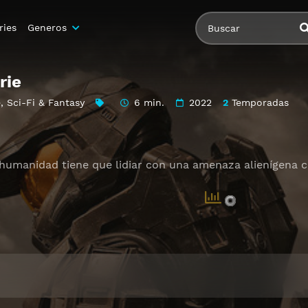
ries
Generos
rie
e
,
Sci-Fi & Fantasy
6 min.
2022
2
Temporadas
la humanidad tiene que lidiar con una amenaza alienígena