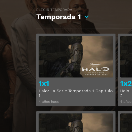
ELEGIR TEMPORADA
Temporada
1
Ver
1x1
1x2
Halo: La Serie Temporada 1 Capitulo
Halo:
1
2
4 años hace
4 años
Ver