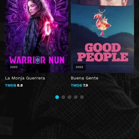
2020
2022
La Monja Guerrera
Buena Gente
A
TMDB
8.8
TMDB
7.9