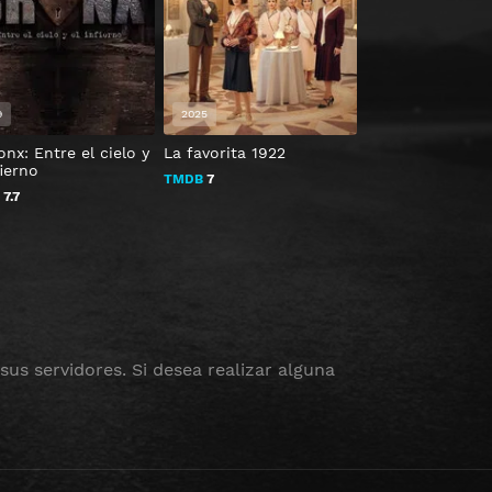
9
2025
2024
onx: Entre el cielo y
La favorita 1922
El show de Vinc
fierno
TMDB
7
TMDB
7
B
7.7
us servidores. Si desea realizar alguna