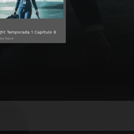
ight Temporada 1 Capitulo 6
es hace