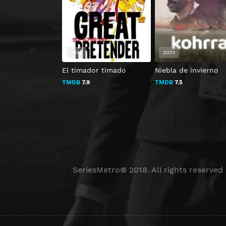
2020
2023
El timador timado
Niebla de invierno
TMDB
7.9
TMDB
7.5
SeriesMetro® 2018. All rights reserved