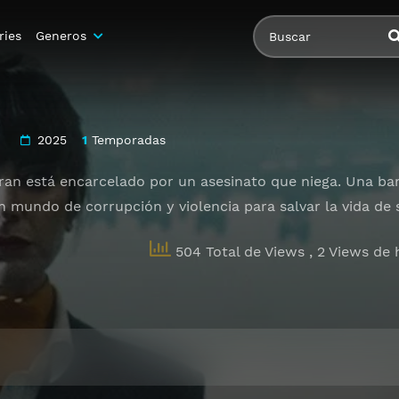
ries
Generos
2025
1
Temporadas
nran está encarcelado por un asesinato que niega. Una b
 mundo de corrupción y violencia para salvar la vida de s
504 Total de Views
, 2 Views de