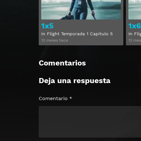
1x5
1x6
In Flight Temporada 1 Capitulo 5
In Fl
12 meses hace
12 mes
Comentarios
Deja una respuesta
Comentario
*