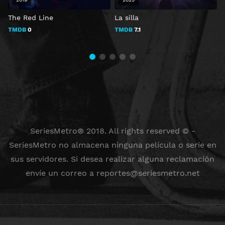
The Red Line
La silla
E
o
TMDB
0
TMDB
7.1
SeriesMetro® 2018. All rights reserved © -
SeriesMetro no almacena ninguna película o serie en
sus servidores. Si desea realizar alguna reclamación
envíe un correo a
reportes@seriesmetro.net