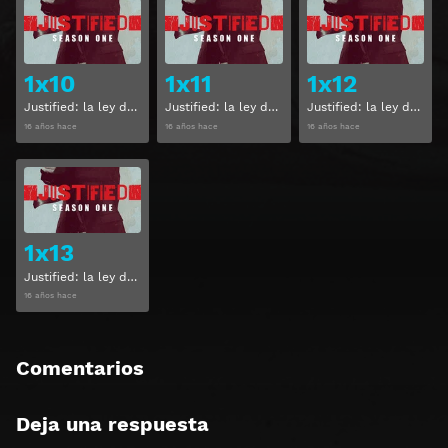
Ver
Ver
1x10
1x11
1x12
Justified: la ley de Raylan Temporada 1 Capitulo 10
Justified: la ley de Raylan Temporada 1 Capitulo 11
Justified: la ley de Raylan Temporada 1 Capitulo 12
16 años hace
16 años hace
16 años hace
Ver
1x13
Justified: la ley de Raylan Temporada 1 Capitulo 13
16 años hace
Comentarios
Deja una respuesta