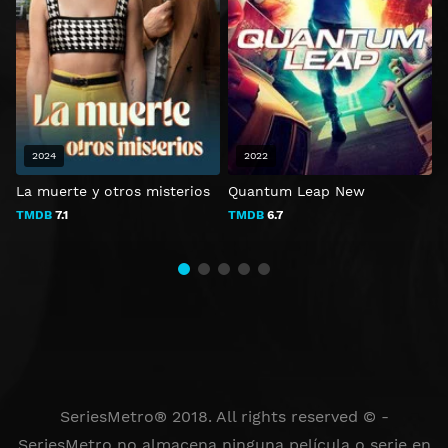
2024
2022
La muerte y otros misterios
Quantum Leap New
T
TMDB
7.1
TMDB
6.7
SeriesMetro® 2018. All rights reserved © -
SeriesMetro no almacena ninguna película o serie en