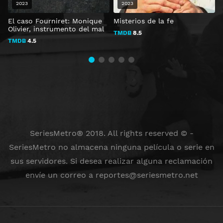
2023
2023
El caso Fourniret: Monique
Misterios de la fe
C
Olivier, instrumento del mal
c
TMDB
8.5
TMDB
4.5
SeriesMetro® 2018. All rights reserved © -
SeriesMetro no almacena ninguna película o serie en
sus servidores. Si desea realizar alguna reclamación
envíe un correo a
reportes@seriesmetro.net