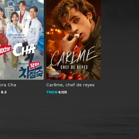
3
2025
2023
ora Cha
Carême, chef de reyes
The Last of Us
B
8.3
TMDB
6.125
TMDB
9