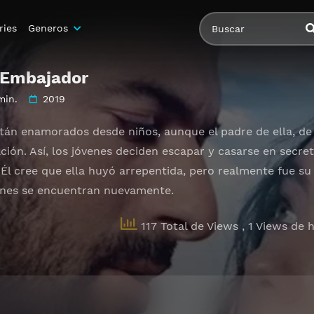
ries
Generos
l Embajador
min.
2019
tán enamorados desde niños, aunque el padre de ella, de 
ación. Así, los jóvenes deciden escapar y casarse en secr
Él cree que ella huyó arrepentida, pero realmente fue su 
enes se encuentran nuevamente.
117 Total de Views
, 1 Views de 