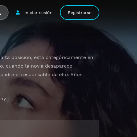
Iniciar sesión
Registrarse
alta posición, está categóricamente en
eto, cuando la novia desaparece
padre el responsable de ello. Años
hoy