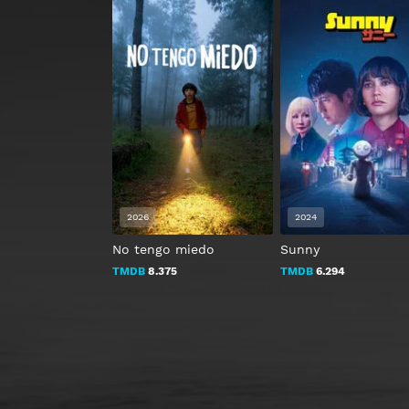
2026
2024
No tengo miedo
Sunny
TMDB
8.375
TMDB
6.294