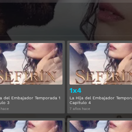
Ver
1x4
ja del Embajador Temporada 1
La Hija del Embajador Tempor
ulo 3
Capitulo 4
 hace
7 años hace
Ver