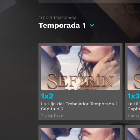
ELEGIR TEMPORADA
Temporada
1
Ver
1x2
1x3
La Hija del Embajador Temporada 1
La Hi
Capitulo 2
Capit
7 años hace
7 años
Ver