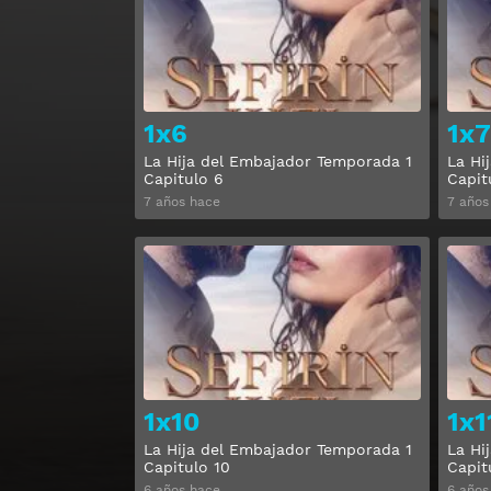
1x6
1x7
La Hija del Embajador Temporada 1
La Hi
Capitulo 6
Capit
7 años hace
7 años
Ver
1x10
1x1
La Hija del Embajador Temporada 1
La Hi
Capitulo 10
Capit
6 años hace
6 años