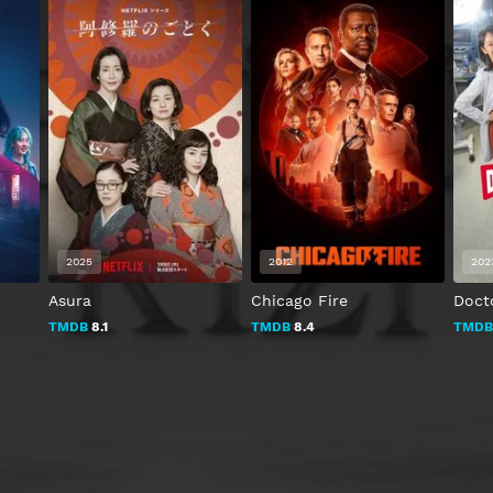
2025
2012
202
Asura
Chicago Fire
Doct
TMDB
8.1
TMDB
8.4
TMD