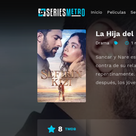
Inicio
Peliculas
Se
La Hija de
Drama
1 
Sancar y Nare es
contra de su rel
repentinamente. 
después, los jóv
8
TMDB