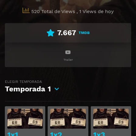
520 Total de Views
, 1 Views de hoy
7.667
TMDB
Trailer
ELEGIR TEMPORADA
Temporada
1
Ver
Ver
1x1
1x2
1x3