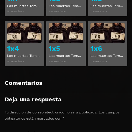
Las muertas Temporada 1 Capitulo 1
Las muertas Temporada 1 Capitulo 2
Las muertas Temporada 1 Capitulo 3
11 meses hace
11 meses hace
11 meses hace
Ver
Ver
1x4
1x5
1x6
Las muertas Temporada 1 Capitulo 4
Las muertas Temporada 1 Capitulo 5
Las muertas Temporada 1 Capitulo 6
11 meses hace
11 meses hace
11 meses hace
Comentarios
Deja una respuesta
Tu dirección de correo electrónico no será publicada.
Los campos
obligatorios están marcados con
*