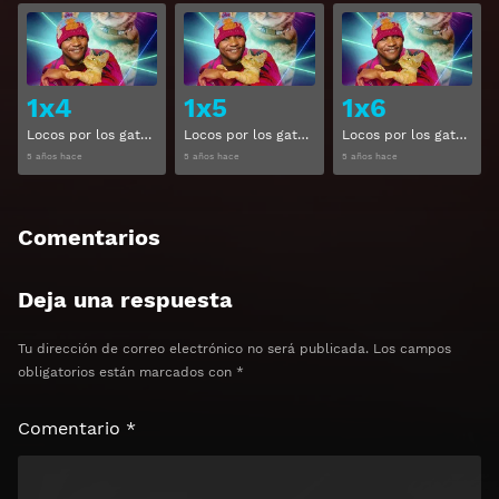
Ver
Ver
1x4
1x5
1x6
Locos por los gatos Temporada 1 Capitulo 4
Locos por los gatos Temporada 1 Capitulo 5
Locos por los gatos Temporada 1 Capitulo 6
5 años hace
5 años hace
5 años hace
Comentarios
Deja una respuesta
Tu dirección de correo electrónico no será publicada.
Los campos
obligatorios están marcados con
*
Comentario
*