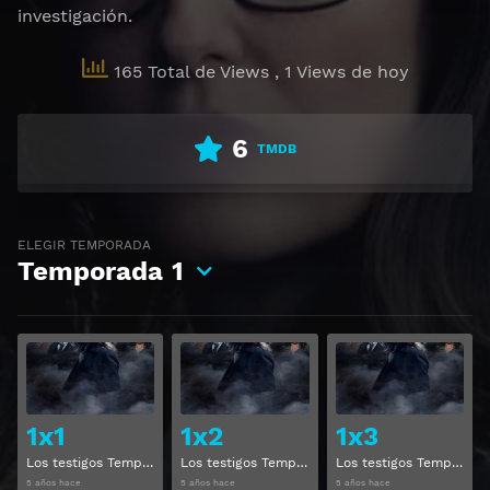
investigación.
165 Total de Views
, 1 Views de hoy
6
TMDB
ELEGIR TEMPORADA
Temporada
1
Ver
Ver
1x1
1x2
1x3
Los testigos Temporada 1 Capitulo 1
Los testigos Temporada 1 Capitulo 2
Los testigos Temporada 1 Capitulo 3
5 años hace
5 años hace
5 años hace