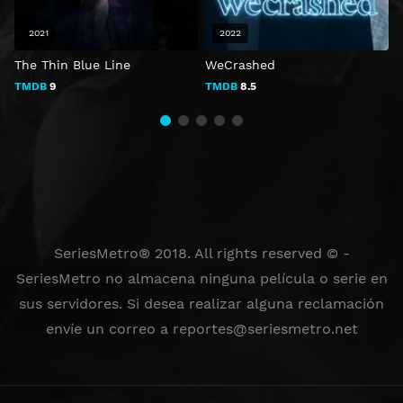
2021
2022
The Thin Blue Line
WeCrashed
E
TMDB
9
TMDB
8.5
SeriesMetro® 2018. All rights reserved © -
SeriesMetro no almacena ninguna película o serie en
sus servidores. Si desea realizar alguna reclamación
envíe un correo a
reportes@seriesmetro.net