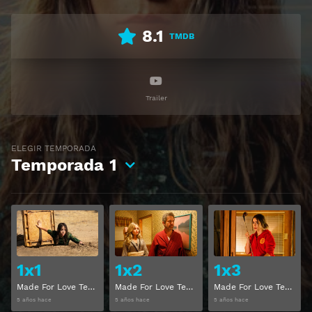
8.1
TMDB
Trailer
ELEGIR TEMPORADA
Temporada
1
Ver
Ver
1x1
1x2
1x3
Made For Love Temporada 1 Capitulo 1
Made For Love Temporada 1 Capitulo 2
Made For Love Temporada 1 Capitulo 3
5 años hace
5 años hace
5 años hace