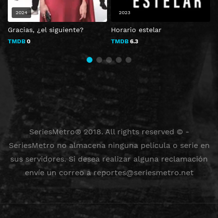
2024
2023
Gracias, ¿el siguiente?
Horario estelar
D
TMDB
0
TMDB
6.3
SeriesMetro® 2018. All rights reserved © -
SeriesMetro no almacena ninguna película o serie en
sus servidores. Si desea realizar alguna reclamación
envíe un correo a
reportes@seriesmetro.net