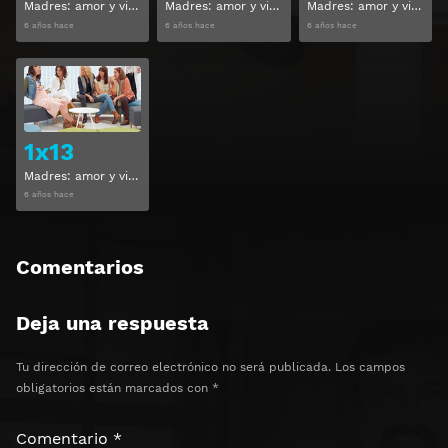
Madres: amor y vida Temporada 1 Capitulo 10
Madres: amor y vida Temporada 1 Capitulo 11
Madres: amor y vida Temporada 1 Capitulo 12
6 años hace
6 años hace
6 años hace
Ver
1x13
Madres: amor y vida Temporada 1 Capitulo 13
6 años hace
Comentarios
Deja una respuesta
Tu dirección de correo electrónico no será publicada.
Los campos
obligatorios están marcados con
*
Comentario
*