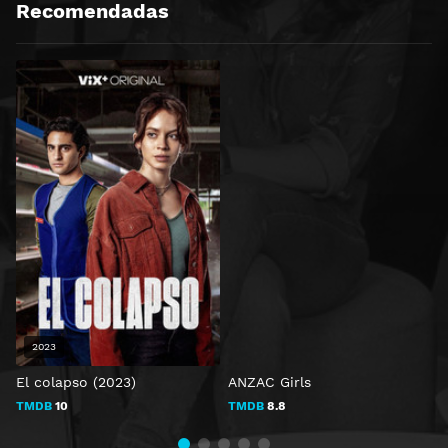
Recomendadas
2023
El colapso (2023)
ANZAC Girls
T
TMDB
10
TMDB
8.8