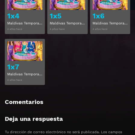
1x4
1x5
1x6
Maldivas Temporada 1 Capitulo 4
Maldivas Temporada 1 Capitulo 5
Maldivas Temporada 1 Capitulo 6
4 años hace
4 años hace
4 años hace
Ver
1x7
Maldivas Temporada 1 Capitulo 7
4 años hace
Comentarios
Deja una respuesta
Tu dirección de correo electrónico no será publicada.
Los campos