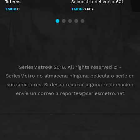
Totems
Secuestro del vuelo 601
F
TMDB
0
TMDB
8.667
SeriesMetro® 2018. All rights reserved © -
SeriesMetro no almacena ninguna película o serie en
sus servidores. Si desea realizar alguna reclamación
envíe un correo a
reportes@seriesmetro.net