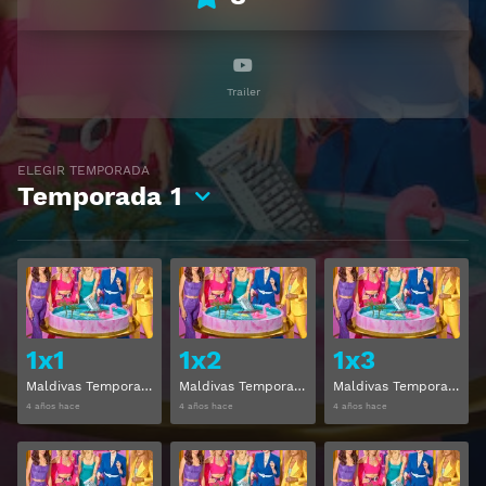
Trailer
ELEGIR TEMPORADA
Temporada
1
Ver
Ver
1x1
1x2
1x3
Maldivas Temporada 1 Capitulo 1
Maldivas Temporada 1 Capitulo 2
Maldivas Temporada 1 Capitulo 3
4 años hace
4 años hace
4 años hace
Ver
Ver