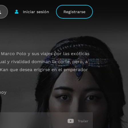
Iniciar sesión
Registrarse
Marco Polo y sus viajes por las exóticas
xual y rivalidad dominan la corte, pero, a
 Kan que desea erigirse en el emperador
hoy
Trailer