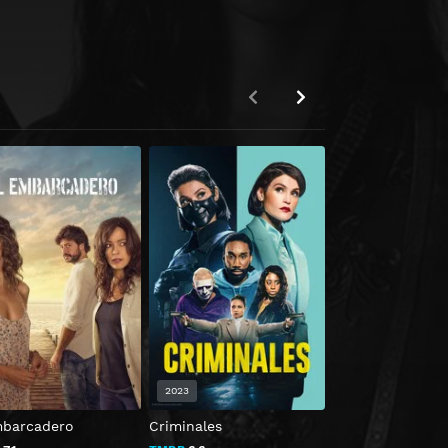
2023
2022
mbarcadero
Criminales
Entrevías