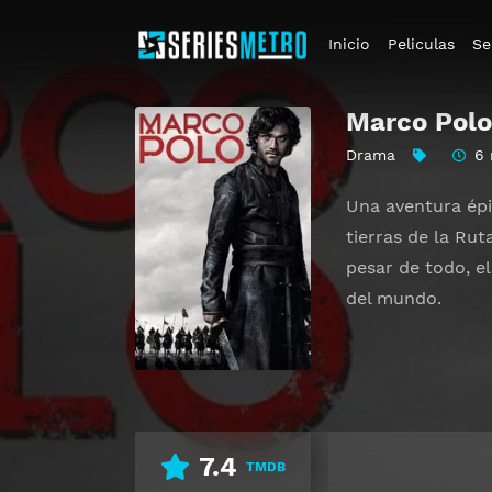
Inicio
Peliculas
Se
Marco Polo
Drama
6 
Una aventura épi
tierras de la Rut
pesar de todo, e
del mundo.
7.4
TMDB