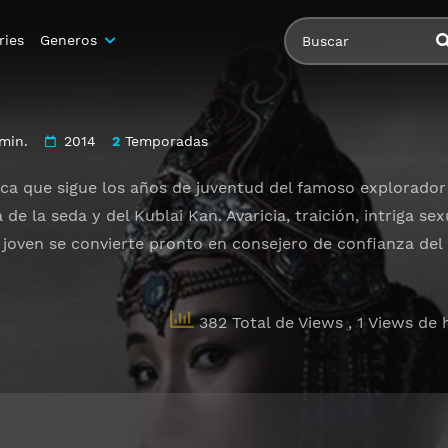
ries
Generos
min.
2014
2
Temporadas
ca que sigue los años de juventud del famoso explorador 
a de la seda y del Kublai Kan. Avaricia, traición, intriga se
l joven se convierte pronto en consejero de confianza del
382 Total de Views
, 1 Views de 