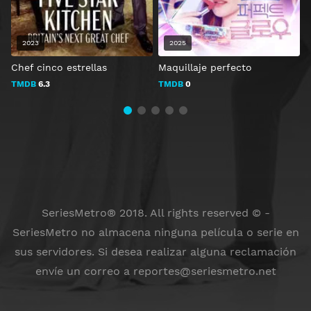
2023
2025
Chef cinco estrellas
Maquillaje perfecto
T
TMDB
6.3
TMDB
0
SeriesMetro® 2018. All rights reserved © -
SeriesMetro no almacena ninguna película o serie en
sus servidores. Si desea realizar alguna reclamación
envíe un correo a
reportes@seriesmetro.net