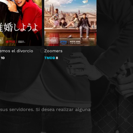
3
2025
2015
emos el divorcio
Zoomers
Star vs. las fuer
mal
B
10
TMDB
8
TMDB
8.2
us servidores. Si desea realizar alguna