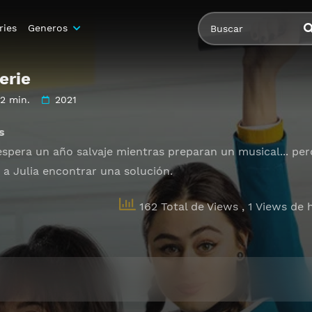
ries
Generos
erie
2 min.
2021
s
 espera un año salvaje mientras preparan un musical... per
 a Julia encontrar una solución.
162 Total de Views
, 1 Views de 