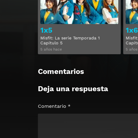
1x5
1x6
Misfit: La serie Temporada 1
Misfi
Capitulo 5
Capit
5 años hace
5 años
Comentarios
Deja una respuesta
Comentario
*