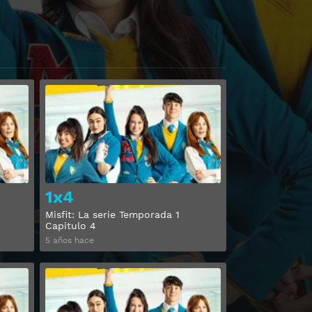
Ver
Ver
1x4
Misfit: La serie Temporada 1
Capitulo 4
5 años hace
Ver
Ver