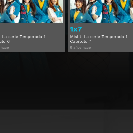
1x7
t: La serie Temporada 1
Misfit: La serie Temporada 1
ulo 6
Capitulo 7
 hace
5 años hace