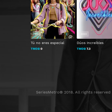
2022
2022
Tú no eres especial
Dúos Increíbles
TMDB
0
TMDB
7.3
SeriesMetro® 2018. All rights reserved