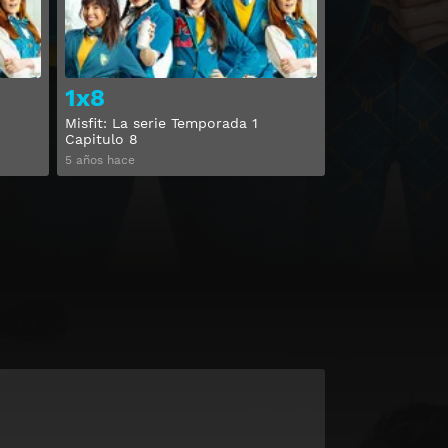
1x8
Misfit: La serie Temporada 1
Capitulo 8
5 años hace