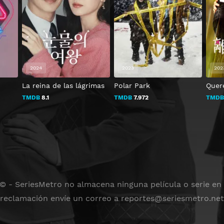
2024
2023
202
La reina de las lágrimas
Polar Park
Quer
TMDB
8.1
TMDB
7.972
TMD
 © - SeriesMetro no almacena ninguna película o serie en s
reclamación envíe un correo a
reportes@seriesmetro.net