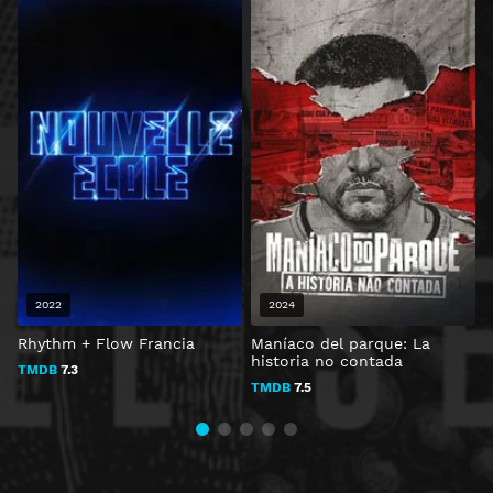
2022
2024
Rhythm + Flow Francia
Maníaco del parque: La
C
historia no contada
A
TMDB
7.3
TMDB
7.5