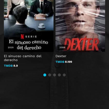
2025
2006
El sinuoso camino del
Dexter
C
derecho
TMDB
8.199
TMDB
8.9