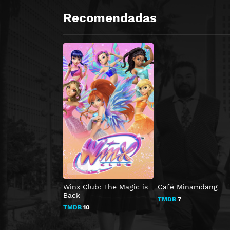
Recomendadas
2025
Winx Club: The Magic is
Café Minamdang
Back
TMDB
7
TMDB
10