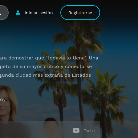
Iniciar sesión
Registrarse
ra demostrar que "todavía lo tiene". Una
speto de su mayor crítico y conectarse
segunda ciudad más extraña de Estados
hoy
Trailer