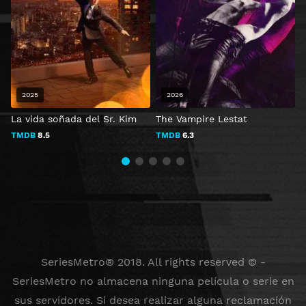
2025
2026
La vida soñada del Sr. Kim
The Vampire Lestat
E
TMDB
8.5
TMDB
6.3
SeriesMetro® 2018. All rights reserved © -
SeriesMetro no almacena ninguna película o serie en
sus servidores. Si desea realizar alguna reclamación