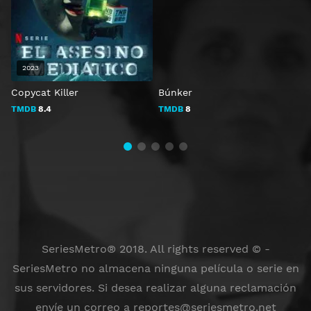
2023
Copycat Killer
Búnker
D
TMDB
8.4
TMDB
8
SeriesMetro® 2018. All rights reserved © -
SeriesMetro no almacena ninguna película o serie en
sus servidores. Si desea realizar alguna reclamación
envíe un correo a
reportes@seriesmetro.net