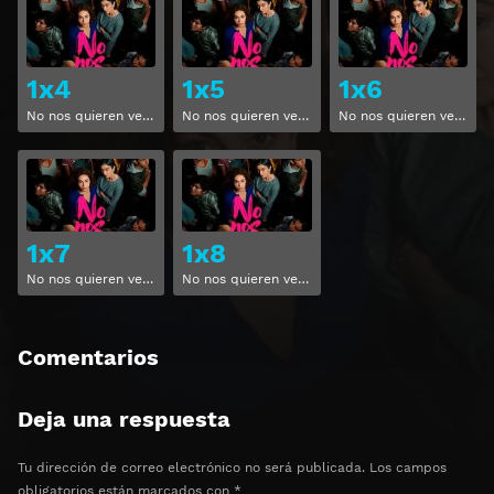
Ver
Ver
1x4
1x5
1x6
No nos quieren ver Temporada 1 Capitulo 4
No nos quieren ver Temporada 1 Capitulo 5
No nos quieren ver Temporada 1 Capitulo 6
Ver
Ver
1x7
1x8
No nos quieren ver Temporada 1 Capitulo 7
No nos quieren ver Temporada 1 Capitulo 8
Comentarios
Deja una respuesta
Tu dirección de correo electrónico no será publicada.
Los campos
obligatorios están marcados con
*