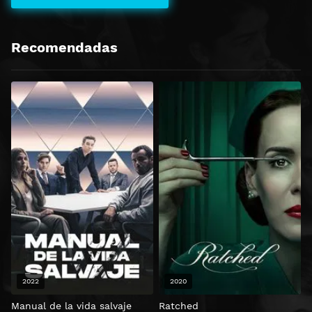
Recomendadas
2022
2020
Manual de la vida salvaje
Ratched
S