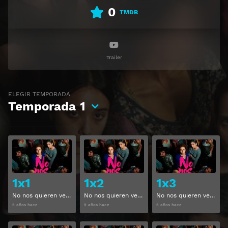
0
TMDB
Trailer
ELEGIR TEMPORADA
Temporada
1
Ver
Ver
1x1
1x2
1x3
No nos quieren ver Temporada 1 Capitulo 1
No nos quieren ver Temporada 1 Capitulo 2
No nos quieren ver Temporada 1 Capitulo 3
5 años hace
5 años hace
5 años hace