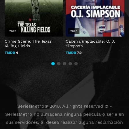
2022
2025
Crime Scene: The Texas
Cacería implacable: O. J.
M
Killing Fields
Simpson
h
TMDB
4
TMDB
7.9
SeriesMetro® 2018. All rights reserved © -
SeriesMetro no almacena ninguna película o serie en
sus servidores. Si desea realizar alguna reclamación