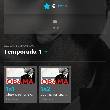
6
TMDB
Trailer
ELEGIR TEMPORADA
Temporada
1
Ver
Ver
1x1
1x2
Obama: Por una América mejor Temporada 1 Capitulo 1
Obama: Por una América mejor Temporada 1 Capitulo 2
5 años hace
5 años hace