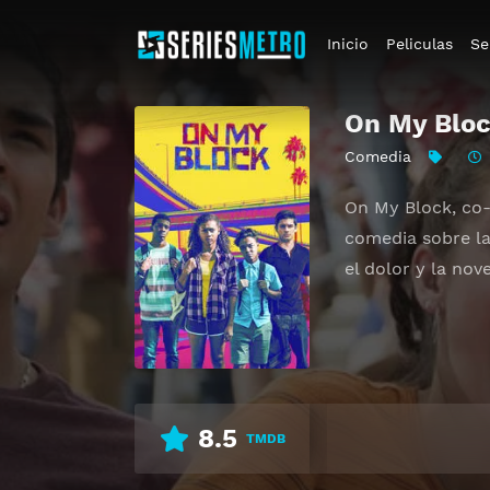
Inicio
Peliculas
Se
On My Blo
Comedia
On My Block, co-
comedia sobre la
el dolor y la nov
8.5
TMDB