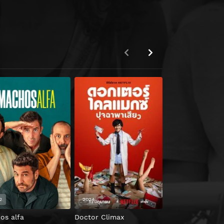
2
2024
2020
os alfa
Doctor Climax
Uzaki-chan wa A