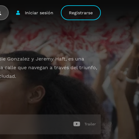
Iniciar sesión
Registrarse
ie Gonzalez y Jeremy Haft, es una
 calle que navegan a través del triunfo,
ciudad.
Trailer