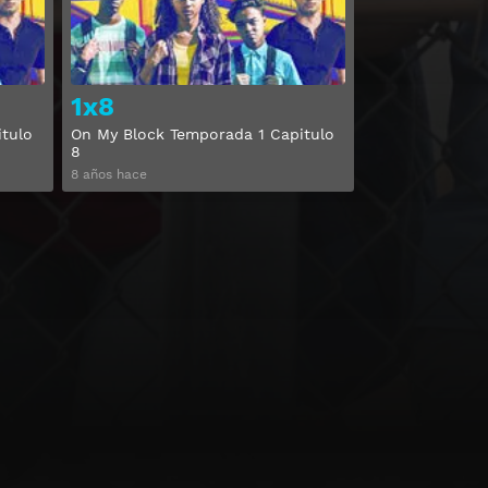
1x8
tulo
On My Block Temporada 1 Capitulo
8
8 años hace