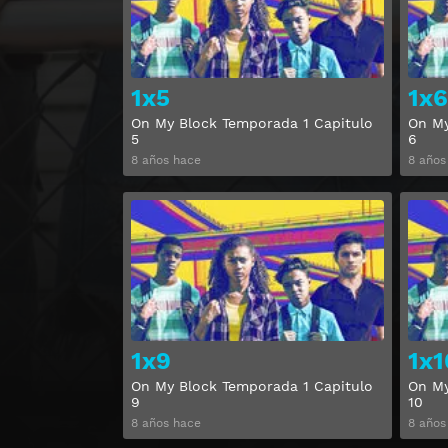
1x5
1x6
On My Block Temporada 1 Capitulo
On My
5
6
8 años hace
8 años
Ver
1x9
1x1
On My Block Temporada 1 Capitulo
On My
9
10
8 años hace
8 años