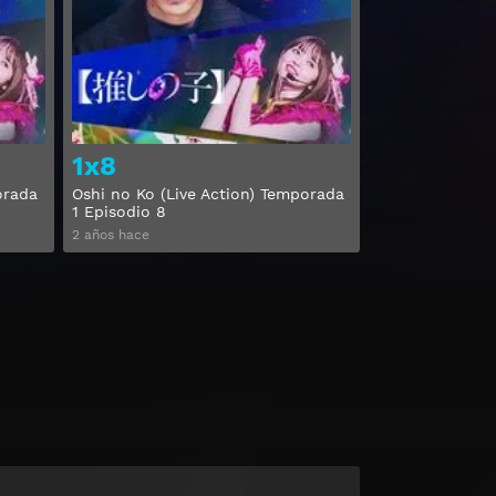
Ver
Ver
1x8
orada
Oshi no Ko (Live Action) Temporada
1 Episodio 8
2 años hace