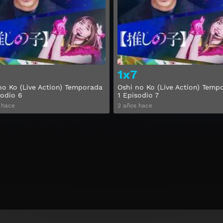
Ver
1x7
no Ko (Live Action) Temporada
Oshi no Ko (Live Action) Temp
sodio 6
1 Episodio 7
 hace
2 años hace