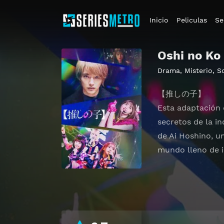
Inicio
Peliculas
Se
Oshi no Ko 
Drama
,
Misterio
,
S
【推しの子】
Esta adaptación 
secretos de la in
de Ai Hoshino, u
mundo lleno de in