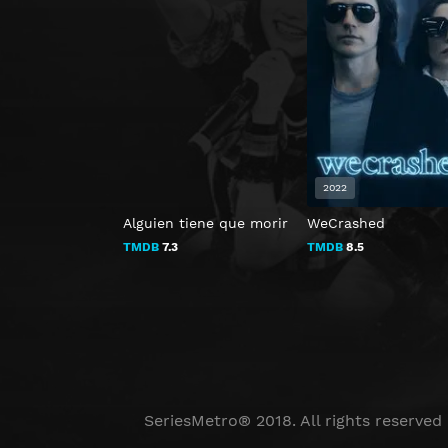
2022
Alguien tiene que morir
WeCrashed
TMDB
7.3
TMDB
8.5
SeriesMetro® 2018. All rights reserved