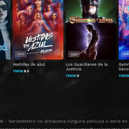
2023
2022
202
Vestidas de azul
Los Guardianes de la
Gymn
Justicia
Seco
TMDB
8.5
TMDB
0
TMD
 © - SeriesMetro no almacena ninguna película o serie en s