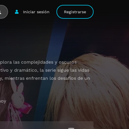
Iniciar sesión
Registrarse
plora las complejidades y oscuros
vo y dramático, la serie sigue las vidas
y, mientras enfrentan los desafíos de un
hoy