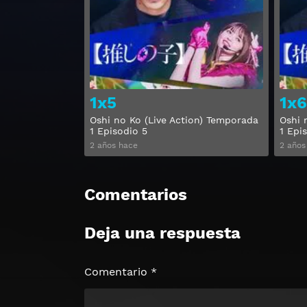
Ver
1x5
1x6
Oshi no Ko (Live Action) Temporada
Oshi 
1 Episodio 5
1 Epi
2 años hace
2 años
Comentarios
Deja una respuesta
Comentario
*