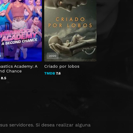
2
2020
2026
astics Academy: A
Criado por lobos
Day One
nd Chance
TMDB
7.6
TMDB
6.542
B
8.5
us servidores. Si desea realizar alguna