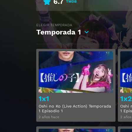
6.7
TMDB
ELEGIR TEMPORADA
Temporada
1
Ver
1x1
1x2
Oshi no Ko (Live Action) Temporada
Oshi 
1 Episodio 1
1 Epi
2 años hace
2 años