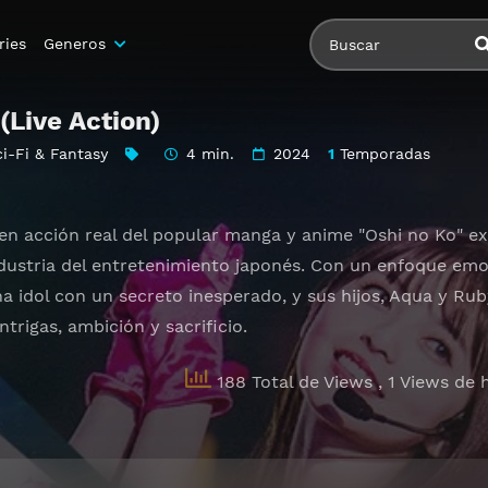
ries
Generos
(Live Action)
ci-Fi & Fantasy
4 min.
2024
1
Temporadas
en acción real del popular manga y anime "Oshi no Ko" ex
dustria del entretenimiento japonés. Con un enfoque emoti
na idol con un secreto inesperado, y sus hijos, Aqua y Rub
trigas, ambición y sacrificio.
188 Total de Views
, 1 Views de 