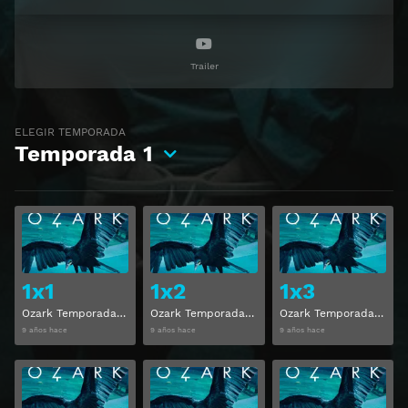
Trailer
ELEGIR TEMPORADA
Temporada
1
Ver
Ver
1x1
1x2
1x3
Ozark Temporada 1, Capitulo 1
Ozark Temporada 1, Capitulo 2
Ozark Temporada 1, Capitulo 3
9 años hace
9 años hace
9 años hace
Ver
Ver