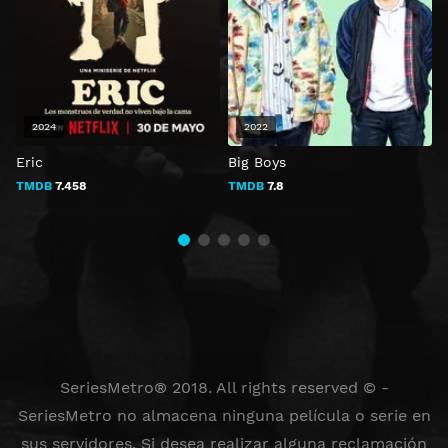
2024
2022
Eric
Big Boys
R
T
TMDB
7.458
TMDB
7.8
SeriesMetro® 2018. All rights reserved © -
SeriesMetro no almacena ninguna película o serie en
sus servidores. Si desea realizar alguna reclamación