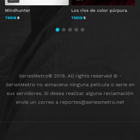
Mindhunter
Los ríos de color púrpura
D
TMDB
8
TMDB
5
SeriesMetro® 2018. All rights reserved © -
SeriesMetro no almacena ninguna película o serie en
sus servidores. Si desea realizar alguna reclamación
envíe un correo a
reportes@seriesmetro.net