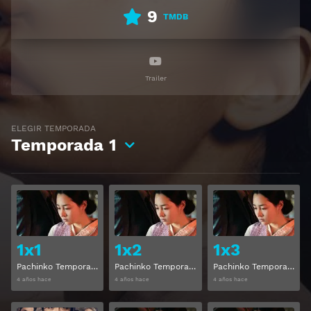
9
TMDB
Trailer
ELEGIR TEMPORADA
Temporada
1
Ver
Ver
1x1
1x2
1x3
Pachinko Temporada 1 Capitulo 1
Pachinko Temporada 1 Capitulo 2
Pachinko Temporada 1 Capitulo 3
4 años hace
4 años hace
4 años hace