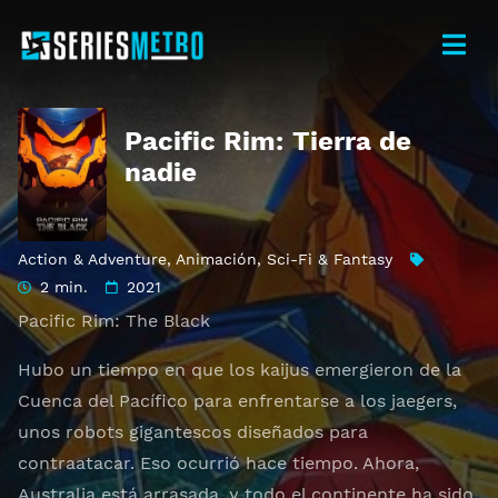
Pacific Rim: Tierra de
nadie
Action & Adventure
,
Animación
,
Sci-Fi & Fantasy
2 min.
2021
Pacific Rim: The Black
Hubo un tiempo en que los kaijus emergieron de la
Cuenca del Pacífico para enfrentarse a los jaegers,
unos robots gigantescos diseñados para
contraatacar. Eso ocurrió hace tiempo. Ahora,
Australia está arrasada, y todo el continente ha sido