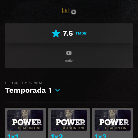
7.6
TMDB
Trailer
ELEGIR TEMPORADA
Temporada
1
Ver
Ver
1x1
1x2
1x3