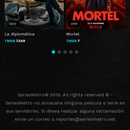
2023
2019
La diplomática
Mortel
T
TMDB
7.549
TMDB
7
SeriesMetro® 2018. All rights reserved © -
SeriesMetro no almacena ninguna película o serie en
sus servidores. Si desea realizar alguna reclamación
envíe un correo a
reportes@seriesmetro.net