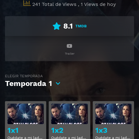
241 Total de Views
, 1 Views de hoy
8.1
TMDB
Trailer
ELEGIR TEMPORADA
Temporada
1
Ver
Ver
1x1
1x2
1x3
Quédate a mi lado Temporada 1 Capitulo 1
Quédate a mi lado Temporada 1 Capitulo 2
Quédate a mi lado Temporada 1 Capitulo 3