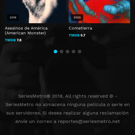
2016
2025
Asesinos de América
Cometierra
G
(American Monster)
TMDB
5.7
TMDB
7.8
SeriesMetro® 2018. All rights reserved © -
SeriesMetro no almacena ninguna película o serie en
sus servidores. Si desea realizar alguna reclamación
envíe un correo a
reportes@seriesmetro.net